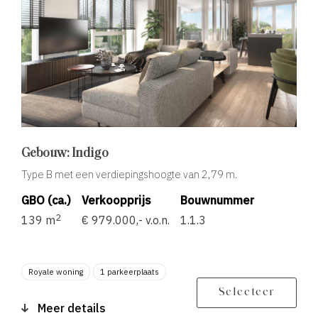
Gebouw: Indigo
Type B met een verdiepingshoogte van 2,79 m.
GBO (ca.)
Verkoopprijs
Bouwnummer
2
139 m
€ 979.000,- v.o.n.
1.1.3
Royale woning
1 parkeerplaats
Berging
Balkon zonligging Z
Selecteer
Meer details