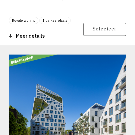
Royale woning
1 parkeerplaats
Berging
Balkon zonligging ZO
Selecteer
Meer details
BESCHIKBAAR