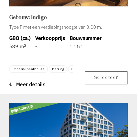
Gebouw: Indigo
Type F met een verdiepingshoogte van 3,00 m.
GBO (ca.)
Verkoopprijs
Bouwnummer
2
589 m
-
1.15.1
Imperial penthouse
Berging
Balkon zonligging ZO
Balkon zonligg
Selecteer
Meer details
BESCHIKBAAR