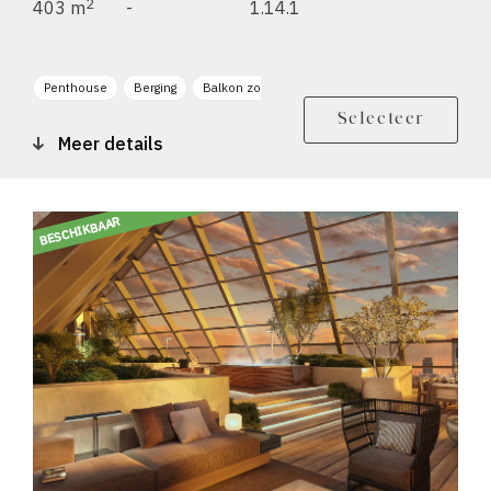
2
403 m
-
1.14.1
Penthouse
Berging
Balkon zonligging ZO
Balkon zonligging ZW
Selecteer
Meer details
BESCHIKBAAR