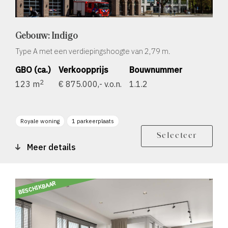
Gebouw: Indigo
Type A met een verdiepingshoogte van 2,79 m.
GBO (ca.)
Verkoopprijs
Bouwnummer
2
123 m
€ 875.000,- v.o.n.
1.1.2
Royale woning
1 parkeerplaats
Berging
Balkon zonligging O
Selecteer
Meer details
BESCHIKBAAR