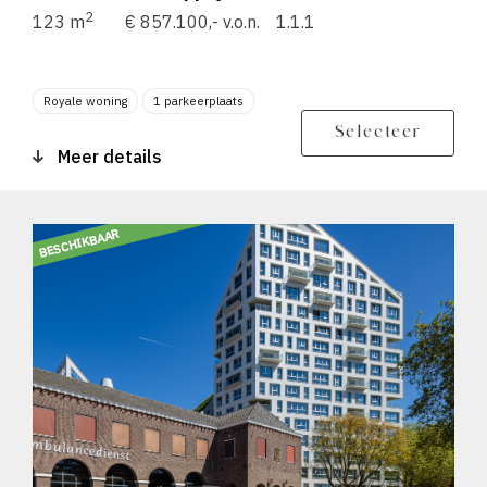
2
123 m
€ 857.100,- v.o.n.
1.1.1
Royale woning
1 parkeerplaats
Berging
Balkon zonligging N
Selecteer
Meer details
BESCHIKBAAR