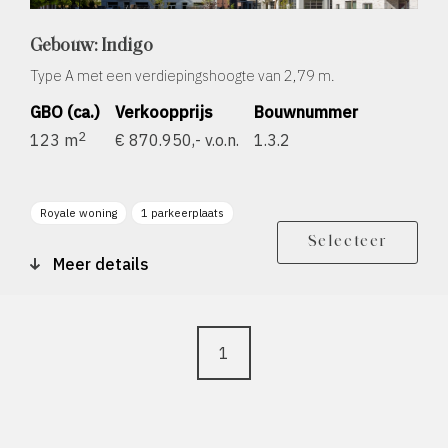
Gebouw: Indigo
Type A met een verdiepingshoogte van 2,79 m.
GBO (ca.)
Verkoopprijs
Bouwnummer
2
123 m
€ 870.950,- v.o.n.
1.3.2
Royale woning
1 parkeerplaats
Berging
Balkon zonligging O
Selecteer
Meer details
1