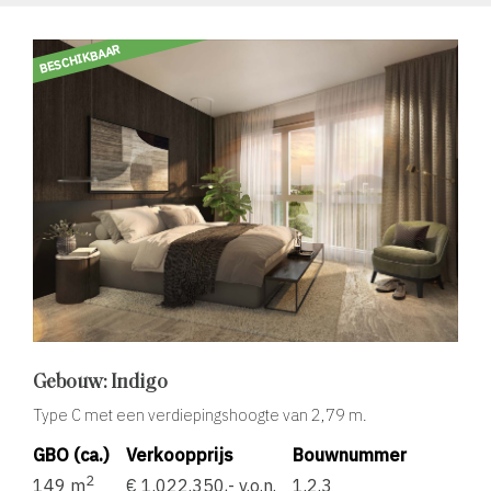
BESCHIKBAAR
Gebouw: Indigo
Type C met een verdiepingshoogte van 2,79 m.
GBO (ca.)
Verkoopprijs
Bouwnummer
2
149 m
€ 1.022.350,- v.o.n.
1.2.3