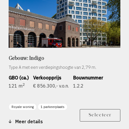
Gebouw: Indigo
Type A met een verdiepingshoogte van 2,79 m.
GBO (ca.)
Verkoopprijs
Bouwnummer
2
121 m
€ 856.300,- v.o.n.
1.2.2
Royale woning
1 parkeerplaats
Berging
Balkon zonligging NO
Selecteer
Meer details