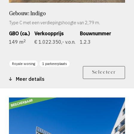
Gebouw: Indigo
Type C met een verdiepingshoogte van 2,79 m.
GBO (ca.)
Verkoopprijs
Bouwnummer
2
149 m
€ 1.022.350,- v.o.n.
1.2.3
Royale woning
1 parkeerplaats
Berging
Balkon zonligging ZO
Selecteer
Meer details
BESCHIKBAAR