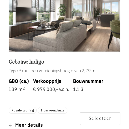
Gebouw: Indigo
Type B met een verdiepingshoogte van 2,79 m.
GBO (ca.)
Verkoopprijs
Bouwnummer
2
139 m
€ 979.000,- v.o.n.
1.1.3
Royale woning
1 parkeerplaats
Berging
Balkon zonligging Z
Selecteer
Meer details