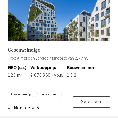
Gebouw: Indigo
Type A met een verdiepingshoogte van 2,79 m.
GBO (ca.)
Verkoopprijs
Bouwnummer
2
123 m
€ 870.950,- v.o.n.
1.3.2
Royale woning
1 parkeerplaats
Berging
Balkon zonligging O
Selecteer
Meer details