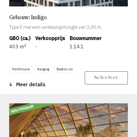
Gebouw: Indigo
Type E met een verdiepingshoogte van 3,00 m.
GBO (ca.)
Verkoopprijs
Bouwnummer
2
403 m
-
1.14.1
Penthouse
Berging
Balkon zonligging ZO
Balkon zonligging ZW
Selecteer
Meer details
BESCHIKBAAR