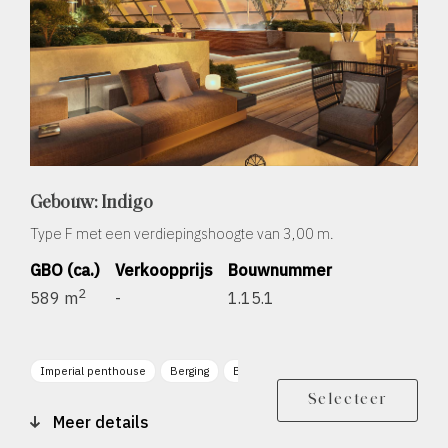
Gebouw: Indigo
Type F met een verdiepingshoogte van 3,00 m.
GBO (ca.)
Verkoopprijs
Bouwnummer
2
589 m
-
1.15.1
Imperial penthouse
Berging
Balkon zonligging ZO
Balkon zonligg
Selecteer
Meer details