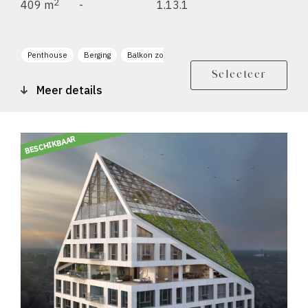
2
409 m
-
1.13.1
Penthouse
Berging
Balkon zonligging NW
Balkon zonligging ZO
Selecteer
Meer details
BESCHIKBAAR