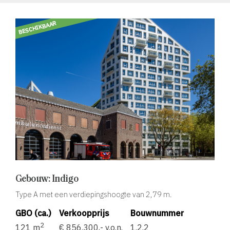
BESCHIKBAAR
Gebouw: Indigo
Type A met een verdiepingshoogte van 2,79 m.
GBO (ca.)
Verkoopprijs
Bouwnummer
2
121 m
€ 856.300,- v.o.n.
1.2.2