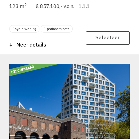
2
123 m
€ 857.100,- v.o.n.
1.1.1
Royale woning
1 parkeerplaats
Berging
Balkon zonligging N
Selecteer
Meer details
BESCHIKBAAR